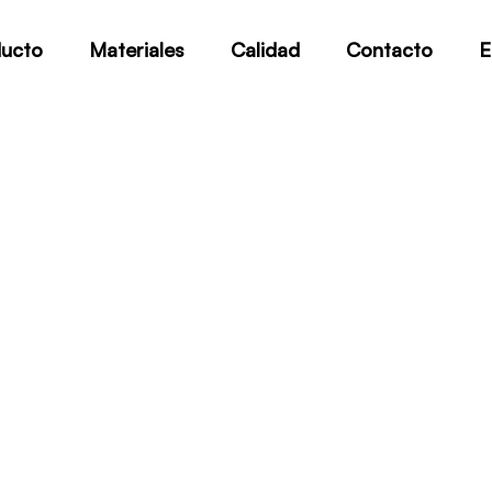
ucto
Materiales
Calidad
Contacto
E
A193 B8
Home
A193 B8