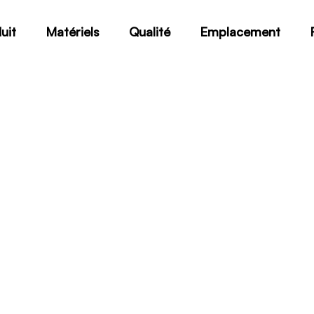
uit
Matériels
Qualité
Emplacement
2.4061 Nickel205
Home
2.4061 Nickel205