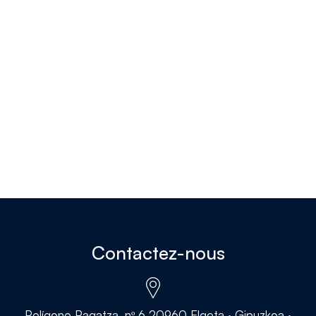
Contactez-nous
Polígono Pagatza, nº 6 20960 Elgeta · Gipuzkoa ·