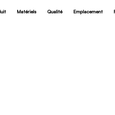
uit
Matériels
Qualité
Emplacement
A193 B8N Class 2
Home
A193 B8N Class 2