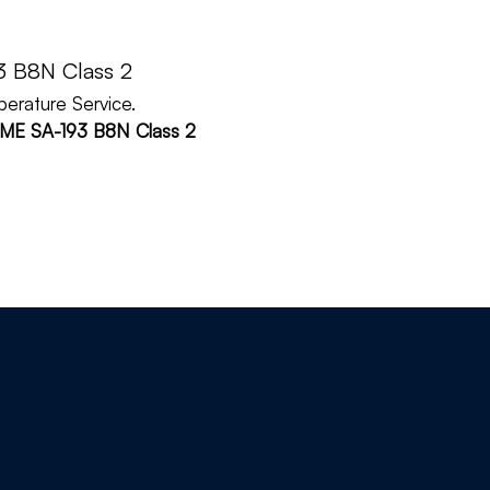
3 B8N Class 2
perature Service.
SME SA-193 B8N Class 2