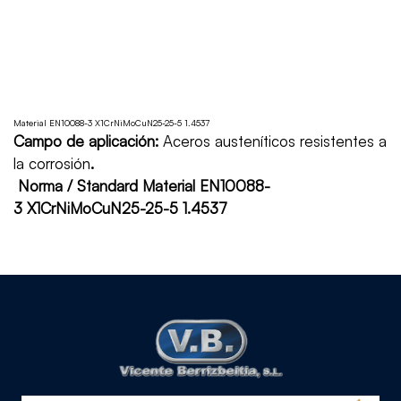
Home
EN10088-3 X1CrNiMoCuN25-25-5 1.4537
Material EN10088-3 X1CrNiMoCuN25-25-5 1.4537
Campo de aplicación:
Aceros austeníticos resistentes a
la corrosión
.
Norma / Standard Material EN10088-
3 X1CrNiMoCuN25-25-5 1.4537