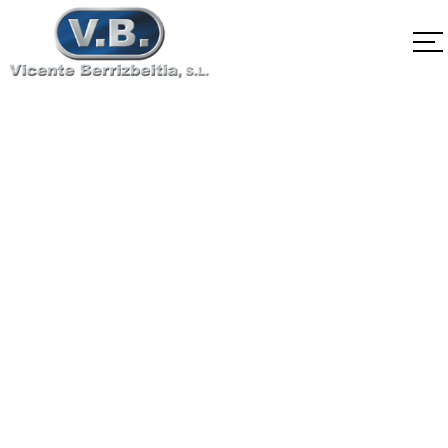
EN10088-3
X1CrNiMoCuN25-25-5
1.4537