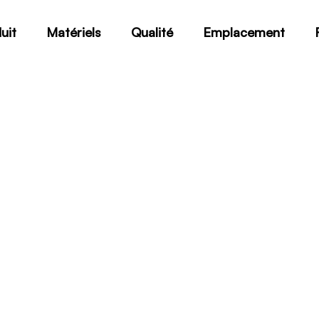
uit
Matériels
Qualité
Emplacement
2.4671 Alloy 713
Home
2.4671 Alloy 713