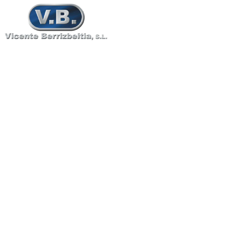
DTD197A/CA106/C63
L14-706;AIR9070 UA
11N