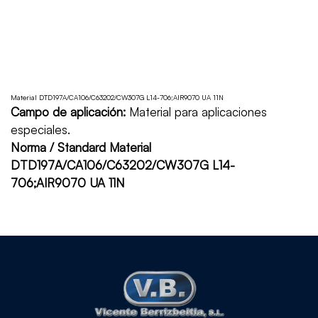
Home
DTD197A/CA106/C63202/CW307G L14-
706;AIR9070 UA 11N
Material DTD197A/CA106/C63202/CW307G L14-706;AIR9070 UA 11N
Campo de aplicación:
Material para aplicaciones
especiales.
Norma / Standard Material
DTD197A/CA106/C63202/CW307G L14-
706;AIR9070 UA 11N